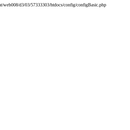
mnt/web008/d3/03/57333303/htdocs/config/configBasic.php